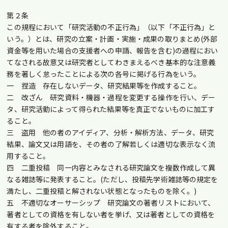
第２条
この規程において「研究活動の不正行為」（以下「不正行為」と
いう。）とは、研究の立案・計画・実施・成果の取りまとめ(外部
資金等を用いた場合の支援者への申請、報告を含む)の過程におい
てなされる故意又は研究者としてわきまえるべき基本的な注意義
務を著しく怠ったことによる次の各号に掲げる行為をいう。
一 捏造 存在しないデータ、研究結果等を作成すること。
二 改ざん 研究資料・機器・過程を変更する操作を行い、デー
タ、研究活動によって得られた結果等を真正でないものに加工す
ること。
三 盗用 他の者のアイディア、分析・解析方法、データ、研究
結果、論文又は用語を、その者の了解若しくは適切な表示なく流
用すること。
四 二重投稿 同一内容とみなされる研究論文を複数作成して異
なる雑誌等に発表すること。(ただし、投稿先学術雑誌等の規定を
満たし、二重投稿と解されない状態となったものを除く。)
五 不適切なオーサーシップ 研究論文の著者リストにおいて、
著者としての資格を有しない者を挙げ、又は著者としての資格を
有する者を除外すること。