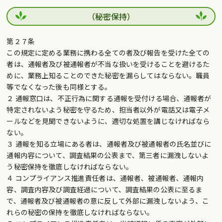
（秘密保持）
第２７条
この規定に定める業務に携わる全ての者及び報告を受けた全ての
者は、通報者及び被通報者が不当な扱いを受けることを避けるた
めに、業務上知ることのできた秘密を漏らしてはならない。職員
等でなくなった後も同様とする。
２ 通報窓口は、不正行為に関する通報を受付ける場合、通報者が
特定されないよう秘密を守るため、担当者以外が電話又は電子メ
ールなどを見聞できないように、適切な処置を講じなければなら
ない。
３ 通報を知る立場にある者は、通報者及び被通報者の氏名並びに
通報内容について、調査結果の公表まで、第三者に漏洩しないよ
う秘密保持を徹底しなければならない。
４ コンプライアンス推進責任者は、通報者、被通報者、通報内
容、調査内容及び調査経過について、調査結果の公表に至るま
で、通報者及び被通報者の意に反して外部に漏洩しないよう、こ
れらの秘密の保持を徹底しなければならない。