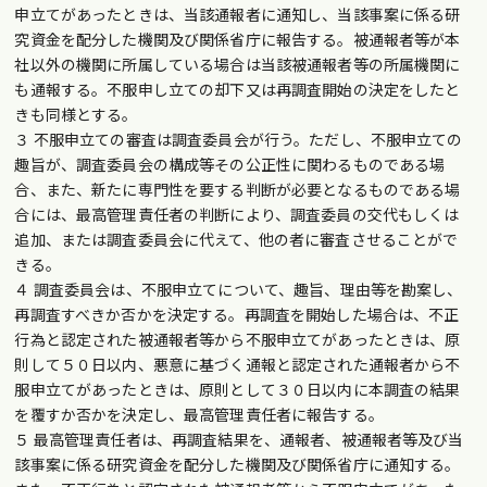
申立てがあったときは、当該通報者に通知し、当該事案に係る研
究資金を配分した機関及び関係省庁に報告する。被通報者等が本
社以外の機関に所属している場合は当該被通報者等の所属機関に
も通報する。不服申し立ての却下又は再調査開始の決定をしたと
きも同様とする。
３ 不服申立ての審査は調査委員会が行う。ただし、不服申立ての
趣旨が、調査委員会の構成等その公正性に関わるものである場
合、また、新たに専門性を要する判断が必要となるものである場
合には、最高管理責任者の判断により、調査委員の交代もしくは
追加、または調査委員会に代えて、他の者に審査させることがで
きる。
４ 調査委員会は、不服申立てについて、趣旨、理由等を勘案し、
再調査すべきか否かを決定する。再調査を開始した場合は、不正
行為と認定された被通報者等から不服申立てがあったときは、原
則して５０日以内、悪意に基づく通報と認定された通報者から不
服申立てがあったときは、原則として３０日以内に本調査の結果
を覆すか否かを決定し、最高管理責任者に報告する。
５ 最高管理責任者は、再調査結果を、通報者、被通報者等及び当
該事案に係る研究資金を配分した機関及び関係省庁に通知する。