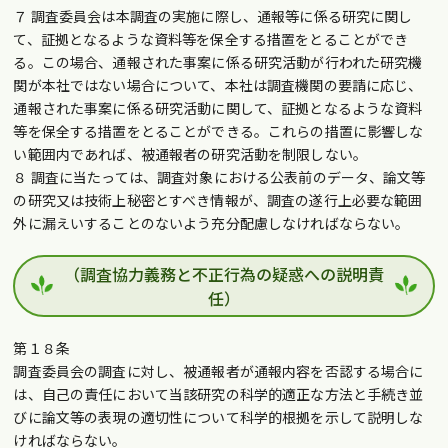
７ 調査委員会は本調査の実施に際し、通報等に係る研究に関し
て、証拠となるような資料等を保全する措置をとることができ
る。この場合、通報された事案に係る研究活動が行われた研究機
関が本社ではない場合について、本社は調査機関の要請に応じ、
通報された事案に係る研究活動に関して、証拠となるような資料
等を保全する措置をとることができる。これらの措置に影響しな
い範囲内であれば、被通報者の研究活動を制限しない。
８ 調査に当たっては、調査対象における公表前のデータ、論文等
の研究又は技術上秘密とすべき情報が、調査の遂行上必要な範囲
外に漏えいすることのないよう充分配慮しなければならない。
（調査協力義務と不正行為の疑惑への説明責
任）
第１８条
調査委員会の調査に対し、被通報者が通報内容を否認する場合に
は、自己の責任において当該研究の科学的適正な方法と手続き並
びに論文等の表現の適切性について科学的根拠を示して説明しな
ければならない。