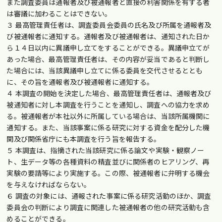
また調査委員は通報者及び被通報者と直接の利害関係を有する者
は審議に加わることはできない。
３ 最高管理責任者は、調査委員会委員の氏名及び所属を通報者及
び被通報者に通知する。通報者及び被通報者は、通知された日か
ら１４日以内に異議申し立てをすることができる。異議申立てが
あった場合、最高管理責任者は、その内容が妥当であると判断し
た場合には、当該異議申し立てに係る委員を交代させるととも
に、その旨を通報者及び被通報者に通知する。
４ 本調査の開始を決定した場合、最高管理責任者は、通報者及び
被通知者に対し本調査を行うことを通知し、調査への協力を求め
る。被通報者が本社以外に所属している場合は、当該所属機関に
通知する。また、当該事案に係る研究に対する資金を配分した機
関及び関係省庁にも本調査を行う旨を報告する。
５ 本調査は、指摘された当該研究に係る論文や実験・観察ノー
ト、生データ等の各種資料の精査並びに関係者のヒアリング、再
実験の要請等により実施する。この際、被通報者に弁明する機会
を与えなければならない。
６ 調査の対象には、通報された事案に係る研究活動のほか、調査
委員会の判断により調査に関連した被通報者の他の研究活動も含
めることができる。