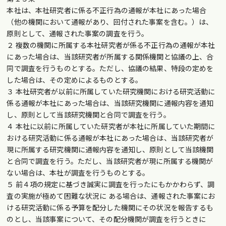
本社は、本社研究者に係る不正行為の通報が本社にあった場合
（他の機関において通報があり、回付された事案を含む。）は、
原則として、通報された事案の調査を行う。
２ 複数の機関に所属する本社研究者が係る不正行為の通報が本社
にあった場合は、当該研究者が所属する関係機関と協議の上、合
同で調査を行うものとする。ただし、協議の結果、特段の定めを
した場合は、その定めによるものとする。
３ 本社研究者が以前に所属していた研究機関における研究活動に
係る通報が本社にあった場合は、当該研究機関に通報内容を通知
し、原則として当該研究機関と合同で調査を行う。
４ 本社に以前に所属していた研究者が本社に所属していた期間に
おける研究活動に係る通報が本社にあった場合は、当該研究者が
現に所属する研究機関に通報内容を通知し、原則として当該機関
と合同で調査を行う。ただし、当該研究者が現に所属する機関が
ない場合は、本社が調査を行うものとする。
５ 前４項の規定に基づき誠実に調査を行ったにもかかわらず、調
査の実施が極めて困難な状況に ある場合は、通報された事案にお
ける研究活動に係る予算を配分した機関にその状況を報告するも
のとし、当該事案について、その配分機関が調査を行うときに