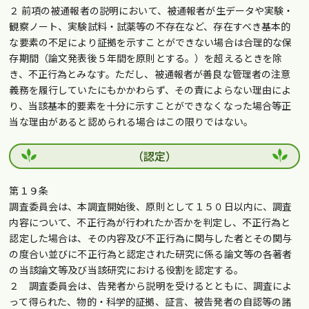
２ 前項の被通報者の説明において、被通報者が生データや実験・
観察ノート、実験試料・試薬等の不存在など、存在すべき基本的
な要素の不足により証拠を示すことができない場合は合理的な保
存期間（論文発表後５年間を原則とする。）を超えるときを除
き、不正行為とみなす。ただし、被通報者が善良な管理者の注意
義務を履行していたにもかかわらず、その責によらない理由によ
り、当該基本的要素を十分に示すことができなくなった場合等正
当な理由があると認められる場合はこの限りではない。
（認定）
第１９条
調査委員会は、本調査開始後、原則として１５０日以内に、調査
内容について、不正行為が行われたか否かを判定し、不正行為と
認定した場合は、その内容及び不正行為に関与した者とその関与
の度合い並びに不正行為と認定された研究に係る論文等の各著者
の当該論文等及び当該研究における役割を認定する。
２ 調査委員会は、告発者から説明を受けるとともに、調査によ
って得られた、物的・科学的証拠、証言、被告発者の自認等の諸