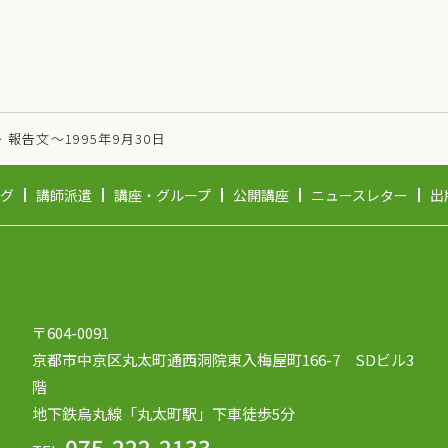
>
報告文～1995年9月30日
グ
講師派遣
講座・グループ
公開講座
ニュースレター
出
〒604-0091
京都市中京区丸太町通西洞院東入梅屋町166-7 SDビル3
階
地下鉄烏丸線「丸太町駅」下車徒歩5分
075-222-2133