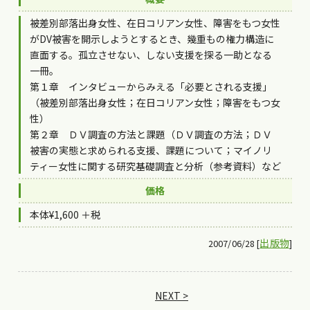
被差別部落出身女性、在日コリアン女性、障害をもつ女性
がDV被害を開示しようとするとき、幾重もの権力構造に
直面する。孤立させない、しない支援を探る一助となる
一冊。
第１章 インタビューからみえる「必要とされる支援」
（被差別部落出身女性；在日コリアン女性；障害をもつ女
性）
第２章 ＤＶ調査の方法と課題（ＤＶ調査の方法；ＤＶ
被害の実態と求められる支援、課題について；マイノリ
ティー女性に関する研究基礎調査と分析（参考資料）など
価格
本体¥1,600 ＋税
出版物
2007/06/28 [
]
NEXT >