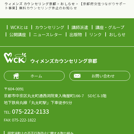
ウィメンズ カウンセリング京都
>
おしらせ
>
【京都府女性つながりサポー
ト事業】無料カウンセリング休止のお知らせ
WCKとは
カウンセリング
講師派遣
講座・グループ
公開講座
ニュースレター
出版物
リンク
おしらせ
ウィメンズカウンセリング京都
ホーム
お問い合わせ
〒604-0091
京都市中京区丸太町通西洞院東入梅屋町166-7 SDビル3階
地下鉄烏丸線「丸太町駅」下車徒歩5分
075-222-2133
TEL:
FAX: 075-222-1822
研究活動上の不正行為防止に関する取り組み