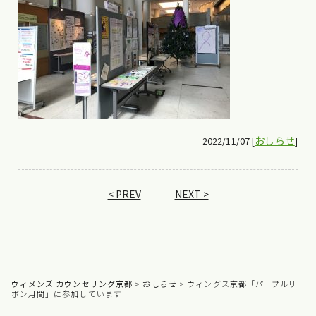
おしらせ
2022/11/07 [
]
< PREV
NEXT >
ウィメンズ カウンセリング京都
>
おしらせ
>
ウィングス京都「パープルリ
ボン月間」に参加しています