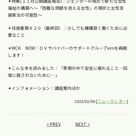
✦特集(１１月公開講座報告)：ジェンダーの視点で新たな女性
福祉の構築へ～「困難な問題を抱える女性」の現状と女性支
援新法の可能性～
✦往復書簡＃２０（最終回）：少しでも機嫌良く働くために必
要なこと
✦WCK NOW：ＤＶサバイバーのサポートグループemを再開
します！
✦こんな本を読みました：「表現の中で安全に壊れること―回
復に殺されないために―」
✦インフォメーション：講座案内ほか
ニュースレター
2023/02/06 [
]
< PREV
NEXT >