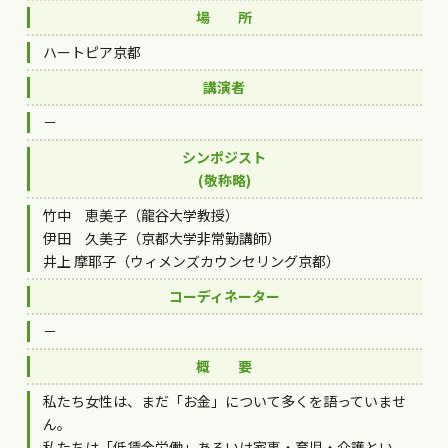
場 所
ハートピア京都
講演者
－
シンポジスト
(敬称略)
竹中 恵美子（龍谷大学教授）
伊田 久美子（京都大学非常勤講師）
井上 摩耶子（ウィメンズカウンセリング京都）
コーディネーター
－
概 要
私たち女性は、まだ「お金」について多くを語っていませ
ん。
私たちは「低賃金労働」あるいは家事・育児・介護とい