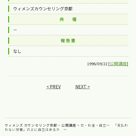
ウィメンズカウンセリング京都
共 催
－
報 告 書
なし
公開講座
1996/09/22 [
]
< PREV
NEXT >
ウィメンズ カウンセリング京都
>
公開講座
>
女・お金・自立～ 「支払わ
れない労働」の上に自立はあるか ～